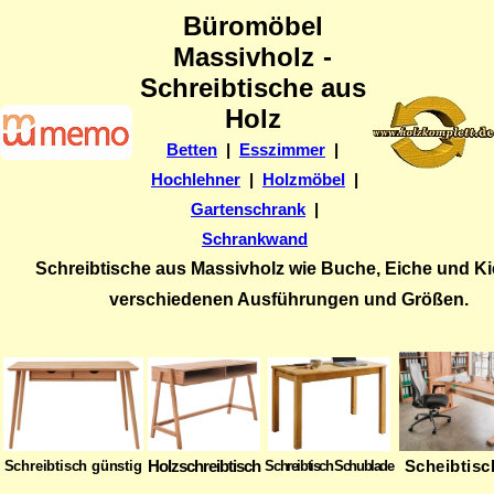
Büromöbel
Massivholz
-
Schreibtische aus
Holz
Betten
|
Esszimmer
|
Hochlehner
|
Holzmöbel
|
Gartenschrank
|
Schrankwand
Schreibtische aus Massivholz wie Buche, Eiche und Kie
verschiedenen Ausführungen und Größen.
Holzschreibtisch
Scheibtisc
Schreibtisch günstig
Schreibtisch Schublade