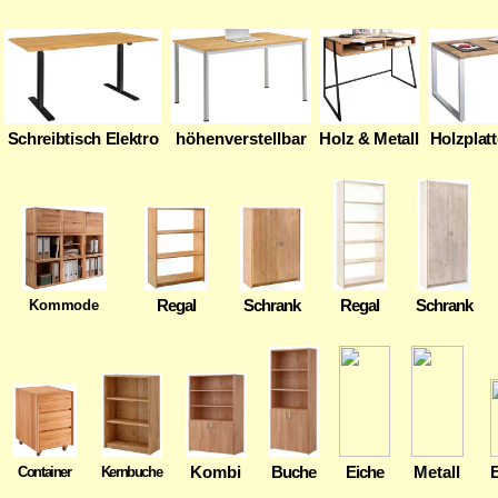
Schreibtisch Elektro
höhenverstellbar
Holz & Metall
Holzplatt
Regal
Schrank
Regal
Schrank
Kommode
Kombi
Buche
Eiche
Metall
E
Container
Kernbuche