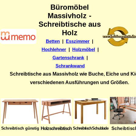
Büromöbel
Massivholz
-
Schreibtische aus
Holz
Betten
|
Esszimmer
|
Hochlehner
|
Holzmöbel
|
Gartenschrank
|
Schrankwand
Schreibtische aus Massivholz wie Buche, Eiche und Kie
verschiedenen Ausführungen und Größen.
Holzschreibtisch
Scheibtisc
Schreibtisch günstig
Schreibtisch Schublade