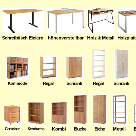
Schreibtisch Elektro
höhenverstellbar
Holz & Metall
Holzplatt
Regal
Schrank
Regal
Schrank
Kommode
Kombi
Buche
Eiche
Metall
E
Container
Kernbuche